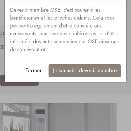
Devenir membre OSE, c'est soutenir les
bénéficiaires et les proches aidants. Cela vous
permettra également d’être convié·e aux
Parler de la mort grâce au jeu
événements, aux diverses conférences, et d’être
informé·e des actions menées par OSE ainsi que
21.06.2023
de son évolution.
Article du Temps
Fermer
Je souhaite devenir membre
Ecouter l'émission