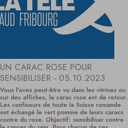
UN CARAC ROSE POUR
SENSIBILISER - 05.10.2023
Vous l'avez peut-être vu dans les vitrines ou
sur des affiches, le carac rose est de retour.
Les confiseurs de toute la Suisse romande
ont échangé le vert pomme de leurs caracs
contre du rose. Objectif: sensibiliser contre
le cancer du sein. Pour chacun de ces